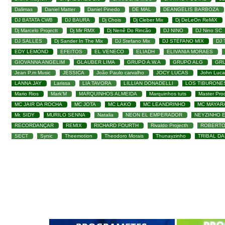
Dalimas
Daniel Matter
Daniel Pinedo
DE MAL
DEANGELIS BARBOZA
DJ BATATA CWB
DJ BAURA
Dj Chois
Dj Cleber Mix
Dj DeLeOn ReMiX
Dj Marcelo Projectt
Dj Mir RMX
Dj Nenê Do Rincão
DJ NINO
DJ Nino SC
DJ SALLES
Dj Sander In The Mix
DJ Stefano Mix
DJ STÉFANO MIX
DJ
EDY LEMOND
EFEITOS
EL VENECO
ELIADH
ELIVANIA MORAES
GIOVANNA ANGELIM
GLAUBER LIMA
GRUPO A.W.A
GRUPO ALG
GRU
Jean P.m Music
JÉSSICA
João Paulo carvalho
JOCY LUCAS
John Luca
LANNA JAY
Larissa
LIA TAVORA
LILLIAN DONADELLI
LOS TIBURONE
Mario Rios
Mark'M
MARQUINHOS ALMEIDA
Marquinhos tuts
Master Pro
MC JAIR DA ROCHA
MC JOTA
MC LAKO
MC LEANDRINHO
MC MAYAR
Mr. SIDY
MURILO SENNA
Natalia
NEON EL EMPERADOR
NEYZINHO 
RECORDANÇAR
REMIX
RICHARD FOURTH
Rivaldo Projecth
ROBERTO
SECT
Synic
Theemotion
Theodoro Morais
Thunayzinho
TRIBAL D