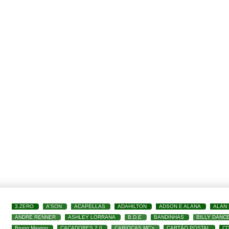
3.ZERO
A'SON
ACAPELLAS
ADAHILTON
ADSON E ALANA
ALAN
ANDRÉ RENNER
ASHLEY LORRANA
B.D.E
BANDINHAS
BILLY DANC
Bruno Mayron
CAÇADORES 2.0
CARIOCAS MC's
CARTÃO POSTAL
C