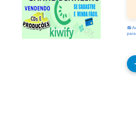
📻 A
para