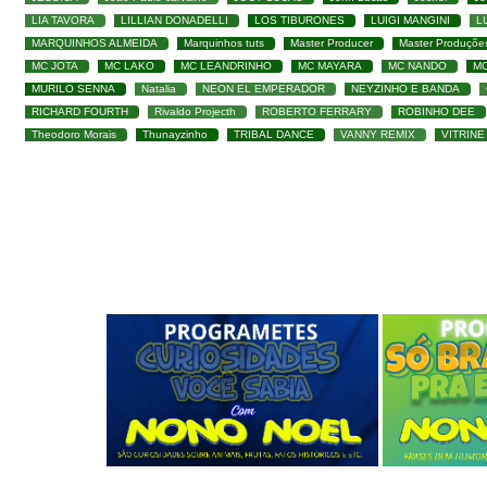
LIA TAVORA
LILLIAN DONADELLI
LOS TIBURONES
LUIGI MANGINI
L
MARQUINHOS ALMEIDA
Marquinhos tuts
Master Producer
Master Produçõe
MC JOTA
MC LAKO
MC LEANDRINHO
MC MAYARA
MC NANDO
M
MURILO SENNA
Natalia
NEON EL EMPERADOR
NEYZINHO E BANDA
RICHARD FOURTH
Rivaldo Projecth
ROBERTO FERRARY
ROBINHO DEE
Theodoro Morais
Thunayzinho
TRIBAL DANCE
VANNY REMIX
VITRINE