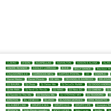
3.ZERO
A'SON
ACAPELLAS
ADAHILTON
ADSON E ALANA
ALAN
ANDRÉ RENNER
ASHLEY LORRANA
B.D.E
BILLY DANCE
Blackson Mu
CAÇADORES 2.0
CARIOCAS MC's
CARTÃO POSTAL
CD
CHAPA C
Daniel Matter
Daniel Pinedo
DE MAL
DEANGELIS BARBOZA
DELEGAD
DJ BAURA
Dj Chois
Dj Cleber Mix
Dj DeLeOn ReMiX
DJ DIOGO ANDRA
Dj Mir RMX
Dj Nenê Do Rincão
DJ NINO
DJ Nino SC
DJ OMENA
Dj 
Dj Sander In The Mix
DJ Stefano Mix
DJ STÉFANO MIX
DJ TEODORO
D
EFEITOS
EL VENECO
ELIADH
ELIVANIA MORAES
ERIK RIZZATTO
GLAUBER LIMA
GRUPO A.W.A
GRUPO ALG
GRUPO LIFE
Guistylez R
JÉSSICA
João Paulo carvalho
JOCY LUCAS
John Lucas
Jos!fer
Jo