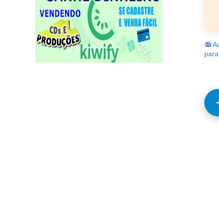
📻 A
para