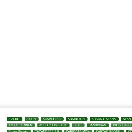
3.ZERO
A'SON
ACAPELLAS
ADAHILTON
ADSON E ALANA
ALAN
ANDRÉ RENNER
ASHLEY LORRANA
B.D.E
BANDINHAS
BILLY DANC
Bruno Mayron
CAÇADORES 2.0
CARIOCAS MC's
CARTÃO POSTAL
C