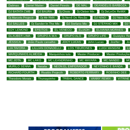
Dalimas
Daniel Matter
Daniel Pinedo
DE MAL
DEANGELIS BARBOZA
DJ BATATA CWB
DJ BAURA
Dj Chois
Dj Cleber Mix
Dj DeLeOn ReMiX
Dj Marcelo Projectt
Dj Mir RMX
Dj Nenê Do Rincão
DJ NINO
DJ Nino SC
DJ SALLES
Dj Sander In The Mix
DJ Stefano Mix
DJ STÉFANO MIX
DJ
EDY LEMOND
EFEITOS
EL VENECO
ELIADH
ELIVANIA MORAES
GLAUBER LIMA
GRUPO A.W.A
GRUPO ALG
GRUPO LIFE
Guistylez R
JÉSSICA
João Paulo carvalho
JOCY LUCAS
John Lucas
Jos!fer
Jo
LIA TAVORA
LILLIAN DONADELLI
LOS TIBURONES
LUIGI MANGINI
L
MARQUINHOS ALMEIDA
Marquinhos tuts
Master Producer
Master Produçõe
MC JOTA
MC LAKO
MC LEANDRINHO
MC MAYARA
MC NANDO
M
MURILO SENNA
Natalia
NEON EL EMPERADOR
NEYZINHO E BANDA
RICHARD FOURTH
Rivaldo Projecth
ROBERTO FERRARY
ROBINHO DEE
Theodoro Morais
Thunayzinho
TRIBAL DANCE
VANNY REMIX
VITRINE