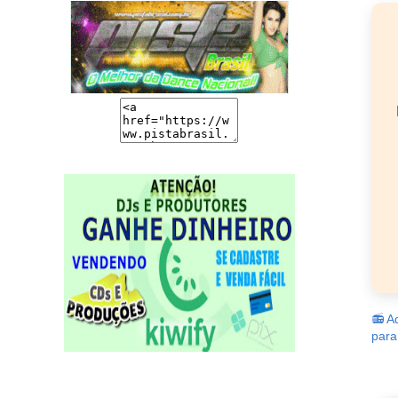
📻 A
para