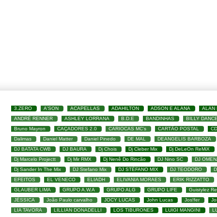
3.ZERO
A'SON
ACAPELLAS
ADAHILTON
ADSON E ALANA
ALAN
ANDRÉ RENNER
ASHLEY LORRANA
B.D.E
BANDINHAS
BILLY DANC
Bruno Mayron
CAÇADORES 2.0
CARIOCAS MC's
CARTÃO POSTAL
C
Dalimas
Daniel Matter
Daniel Pinedo
DE MAL
DEANGELIS BARBOZA
DJ BATATA CWB
DJ BAURA
Dj Chois
Dj Cleber Mix
Dj DeLeOn ReMiX
Dj Marcelo Projectt
Dj Mir RMX
Dj Nenê Do Rincão
DJ Nino SC
DJ OMEN
Dj Sander In The Mix
DJ Stefano Mix
DJ STÉFANO MIX
DJ TEODORO
D
EFEITOS
EL VENECO
ELIADH
ELIVANIA MORAES
ERIK RIZZATTO
GLAUBER LIMA
GRUPO A.W.A
GRUPO ALG
GRUPO LIFE
Guistylez R
JÉSSICA
João Paulo carvalho
JOCY LUCAS
John Lucas
Jos!fer
Jo
LIA TAVORA
LILLIAN DONADELLI
LOS TIBURONES
LUIGI MANGINI
L