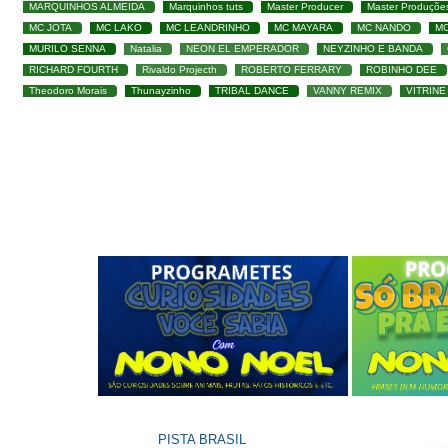
MARQUINHOS ALMEIDA
Marquinhos tuts
Master Producer
Master Produçõe
MC JOTA
MC LAKO
MC LEANDRINHO
MC MAYARA
MC NANDO
M
MURILO SENNA
Natalia
NEON EL EMPERADOR
NEYZINHO E BANDA
RICHARD FOURTH
Rivaldo Projecth
ROBERTO FERRARY
ROBINHO DEE
Theodoro Morais
Thunayzinho
TRIBAL DANCE
VANNY REMIX
VITRINE
PISTA BRASIL