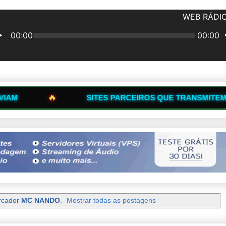
TES PARCEIROS QUE TRANSMITEM NOSSA WEB RÁDIO
rcador
MC NANDO
.
Mostrar todas as postagens