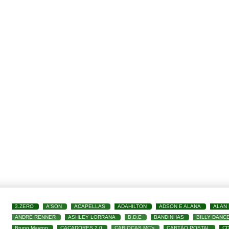
3.ZERO
A'SON
ACAPELLAS
ADAHILTON
ADSON E ALANA
ALAN
ANDRÉ RENNER
ASHLEY LORRANA
B.D.E
BANDINHAS
BILLY DANC
Bruno Mayron
CAÇADORES 2.0
CARIOCAS MC's
CARTÃO POSTAL
C