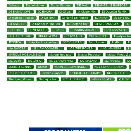
Dalimas
Daniel Matter
Daniel Pinedo
DE MAL
DEANGELIS BARBOZA
DJ BATATA CWB
DJ BAURA
Dj Chois
Dj Cleber Mix
Dj DeLeOn ReMiX
Dj Marcelo Projectt
Dj Mir RMX
Dj Nenê Do Rincão
DJ NINO
DJ Nino SC
DJ SALLES
Dj Sander In The Mix
DJ Stefano Mix
DJ STÉFANO MIX
DJ
EFEITOS
EL VENECO
ELIADH
ELIVANIA MORAES
ERIK RIZZATTO
GLAUBER LIMA
GRUPO A.W.A
GRUPO ALG
GRUPO LIFE
Guistylez R
JÉSSICA
João Paulo carvalho
JOCY LUCAS
John Lucas
Jos!fer
Jo
LIA TAVORA
LILLIAN DONADELLI
LOS TIBURONES
LUIGI MANGINI
L
MARQUINHOS ALMEIDA
Marquinhos tuts
Master Producer
Master Produçõe
MC JOTA
MC LAKO
MC LEANDRINHO
MC MAYARA
MC NANDO
M
MURILO SENNA
Natalia
NEON EL EMPERADOR
NEYZINHO E BANDA
RICHARD FOURTH
Rivaldo Projecth
ROBERTO FERRARY
ROBINHO DEE
Theodoro Morais
Thunayzinho
TRIBAL DANCE
VANNY REMIX
VITRINE