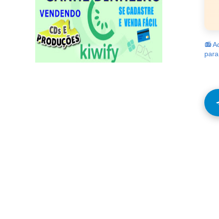
📻 A
para