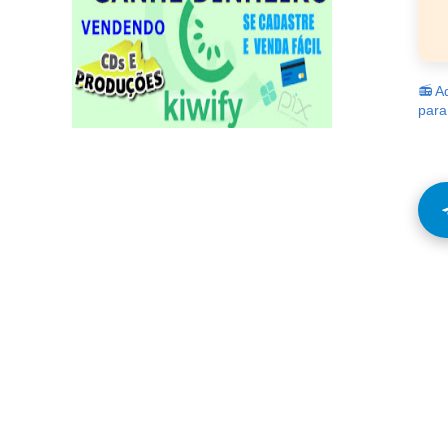
📻 A
para