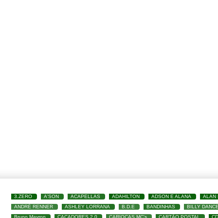
3.ZERO
A'SON
ACAPELLAS
ADAHILTON
ADSON E ALANA
ALAN
ANDRÉ RENNER
ASHLEY LORRANA
B.D.E
BANDINHAS
BILLY DANC
Bruno Mayron
CAÇADORES 2.0
CARIOCAS MC's
CARTÃO POSTAL
C