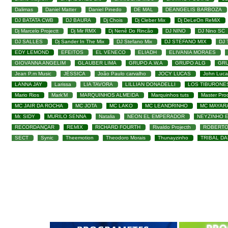
Dalimas
Daniel Matter
Daniel Pinedo
DE MAL
DEANGELIS BARBOZA
DJ BATATA CWB
DJ BAURA
Dj Chois
Dj Cleber Mix
Dj DeLeOn ReMiX
Dj Marcelo Projectt
Dj Mir RMX
Dj Nenê Do Rincão
DJ NINO
DJ Nino SC
DJ SALLES
Dj Sander In The Mix
DJ Stefano Mix
DJ STÉFANO MIX
DJ
EDY LEMOND
EFEITOS
EL VENECO
ELIADH
ELIVANIA MORAES
GIOVANNA ANGELIM
GLAUBER LIMA
GRUPO A.W.A
GRUPO ALG
GRU
Jean P.m Music
JÉSSICA
João Paulo carvalho
JOCY LUCAS
John Luca
LANNA JAY
Larissa
LIA TAVORA
LILLIAN DONADELLI
LOS TIBURONE
Mario Rios
Mark'M
MARQUINHOS ALMEIDA
Marquinhos tuts
Master Pro
MC JAIR DA ROCHA
MC JOTA
MC LAKO
MC LEANDRINHO
MC MAYAR
Mr. SIDY
MURILO SENNA
Natalia
NEON EL EMPERADOR
NEYZINHO 
RECORDANÇAR
REMIX
RICHARD FOURTH
Rivaldo Projecth
ROBERTO
SECT
Synic
Theemotion
Theodoro Morais
Thunayzinho
TRIBAL D