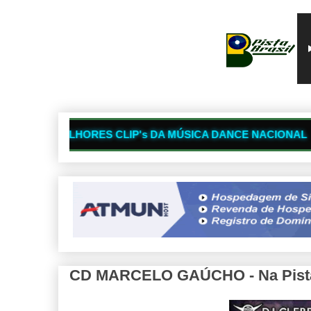
📺
 CLIP's DA MÚSICA DANCE NACIONAL
PR
CD MARCELO GAÚCHO - Na Pista