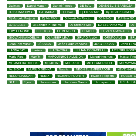
Dalimas
Daniel Matter
Daniel Pinedo
DE MAL
DEANGELIS BARBOZA
DJ BATATA CWB
DJ BAURA
Dj Chois
Dj Cleber Mix
Dj DeLeOn ReMiX
Dj Marcelo Projectt
Dj Mir RMX
Dj Nenê Do Rincão
DJ NINO
DJ Nino SC
DJ SALLES
Dj Sander In The Mix
DJ Stefano Mix
DJ STÉFANO MIX
DJ
EDY LEMOND
EFEITOS
EL VENECO
ELIADH
ELIVANIA MORAES
GIOVANNA ANGELIM
GLAUBER LIMA
GRUPO A.W.A
GRUPO ALG
GRU
Jean P.m Music
JÉSSICA
João Paulo carvalho
JOCY LUCAS
John Luca
LANNA JAY
Larissa
LIA TAVORA
LILLIAN DONADELLI
LOS TIBURONE
Mario Rios
Mark'M
MARQUINHOS ALMEIDA
Marquinhos tuts
Master Pro
MC JAIR DA ROCHA
MC JOTA
MC LAKO
MC LEANDRINHO
MC MAYAR
Mr. SIDY
MURILO SENNA
Natalia
NEON EL EMPERADOR
NEYZINHO 
RECORDANÇAR
REMIX
RICHARD FOURTH
Rivaldo Projecth
ROBERTO
SECT
Synic
Theemotion
Theodoro Morais
Thunayzinho
TRIBAL D