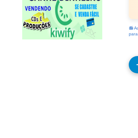
📻 A
para