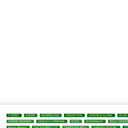
3.ZERO
A'SON
ACAPELLAS
ADAHILTON
ADSON E ALANA
ALAN
ANDRÉ RENNER
ASHLEY LORRANA
B.D.E
BANDINHAS
BILLY DANC
Bruno Mayron
CAÇADORES 2.0
CARIOCAS MC's
CARTÃO POSTAL
C