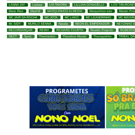
LANNA JAY
Larissa
LIA TAVORA
LILLIAN DONADELLI
LOS TIBURONE
Mario Rios
Mark'M
MARQUINHOS ALMEIDA
Marquinhos tuts
Master Pro
MC JAIR DA ROCHA
MC JOTA
MC LAKO
MC LEANDRINHO
MC MAYAR
Mr. SIDY
MURILO SENNA
Natalia
NEON EL EMPERADOR
NEYZINHO 
RECORDANÇAR
REMIX
RICHARD FOURTH
Rivaldo Projecth
ROBERTO
SECT
Synic
Theemotion
Theodoro Morais
Thunayzinho
TRIBAL D