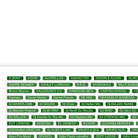
3.ZERO
A'SON
ACAPELLAS
ADAHILTON
ADSON E ALANA
ALAN
ANDRÉ RENNER
ASHLEY LORRANA
B.D.E
BANDINHAS
BILLY DANC
Bruno Mayron
CAÇADORES 2.0
CARIOCAS MC's
CARTÃO POSTAL
C
Dalimas
Daniel Matter
Daniel Pinedo
DE MAL
DEANGELIS BARBOZA
DJ BATATA CWB
DJ BAURA
Dj Chois
Dj Cleber Mix
Dj DeLeOn ReMiX
Dj Marcelo Projectt
Dj Mir RMX
Dj Nenê Do Rincão
DJ NINO
DJ Nino SC
DJ SALLES
Dj Sander In The Mix
DJ Stefano Mix
DJ STÉFANO MIX
DJ
EDY LEMOND
EFEITOS
EL VENECO
ELIADH
ELIVANIA MORAES
GIOVANNA ANGELIM
GLAUBER LIMA
GRUPO A.W.A
GRUPO ALG
GRU
Jean P.m Music
JÉSSICA
João Paulo carvalho
JOCY LUCAS
John Luca